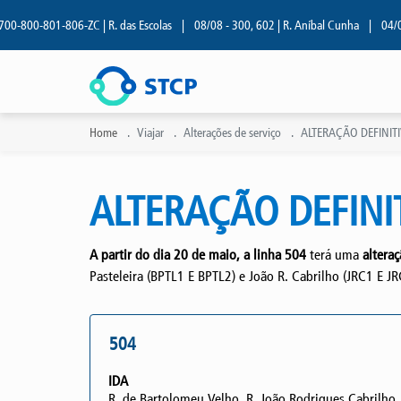
800-801-806-ZC | R. das Escolas
|
08/08 - 300, 602 | R. Aníbal Cunha
|
04/08 - 
Home
Viajar
Alterações de serviço
ALTERAÇÃO DEFINITI
ALTERAÇÃO DEFIN
A partir do dia 20 de maio, a linha 504
terá uma
alteraç
Pasteleira (BPTL1 E BPTL2) e João R. Cabrilho (JRC1 E JR
504
IDA
R. de Bartolomeu Velho, R. João Rodrigues Cabrilho,