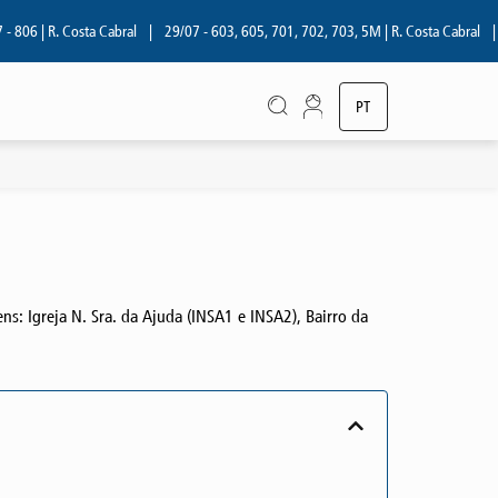
6 | R. Costa Cabral
|
29/07 - 603, 605, 701, 702, 703, 5M | R. Costa Cabral
|
28
PT
EN
ns: Igreja N. Sra. da Ajuda (INSA1 e INSA2), Bairro da