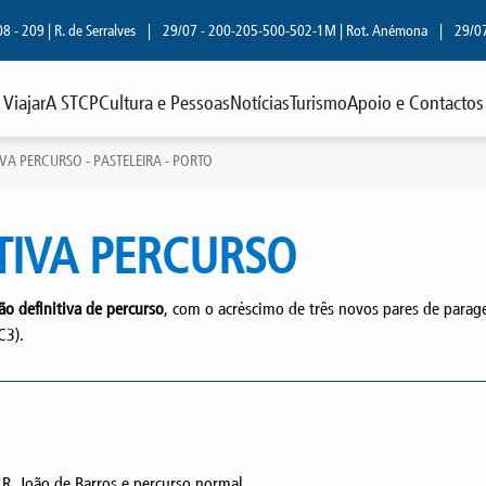
209 | R. de Serralves
|
29/07 - 200-205-500-502-1M | Rot. Anémona
|
29/07 - 80
Viajar
A STCP
Cultura e Pessoas
Notícias
Turismo
Apoio e Contactos
VA PERCURSO - PASTELEIRA - PORTO
ITIVA PERCURSO
ão definitiva de percurso
, com o acréscimo de três novos pares de parage
C3).
 R. João de Barros e percurso normal.