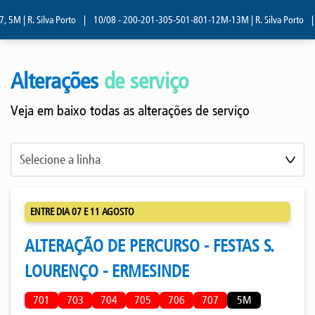
. Silva Porto
|
10/08 - 200-201-305-501-801-12M-13M | R. Silva Porto
|
10/08 -
Alterações
de serviço
Veja em baixo todas as alterações de serviço
ENTRE DIA 07 E 11 AGOSTO
ALTERAÇÃO DE PERCURSO - FESTAS S.
LOURENÇO - ERMESINDE
701
703
704
705
706
707
5M