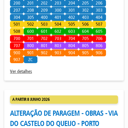
200
201
202
203
204
205
206
207
208
209
300
301
302
303
304
305
400
401
402
403
404
501
502
503
504
505
506
507
508
600
601
602
603
604
605
700
701
702
703
704
705
706
707
800
801
803
804
805
806
900
901
902
903
904
905
906
907
ZC
Ver detalhes
A PARTIR 8 JUNHO 2026
ALTERAÇÃO DE PARAGEM - OBRAS - VIA
DO CASTELO DO QUEIJO - PORTO