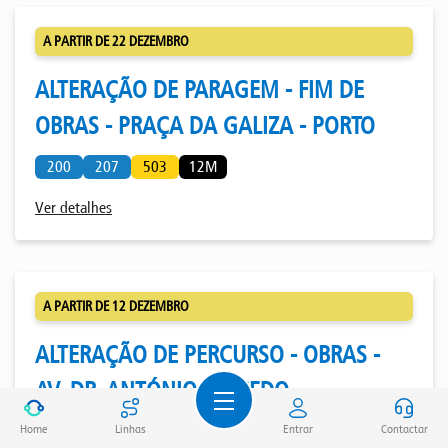
A PARTIR DE 22 DEZEMBRO
ALTERAÇÃO DE PARAGEM - FIM DE
OBRAS - PRAÇA DA GALIZA - PORTO
200
207
503
12M
Ver detalhes
A PARTIR DE 12 DEZEMBRO
ALTERAÇÃO DE PERCURSO - OBRAS -
AV. DR. ANTÓNIO MACEDO -
MATOSINHOS
Home
Linhas
Entrar
Contactar