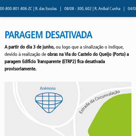
0-800-801-806-ZC | R. das Escolas
|
08/08 - 300, 602 | R. Aníbal Cunha
|
04/08 
PARAGEM DESATIVADA
A partir do dia 3 de junho,
ou logo que a sinalização o indique,
devido à realização de
obras na Via do Castelo do Queijo (Porto) a
paragem Edifício Transparente (ETRP2) fica desativada
provisoriamente.