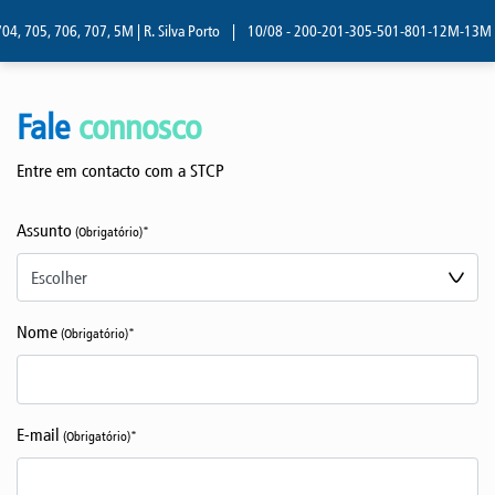
, 705, 706, 707, 5M | R. Silva Porto
|
10/08 - 200-201-305-501-801-12M-13M | R.
Fale
connosco
Entre em contacto com a STCP
Assunto
(Obrigatório)*
Nome
(Obrigatório)*
E-mail
(Obrigatório)*