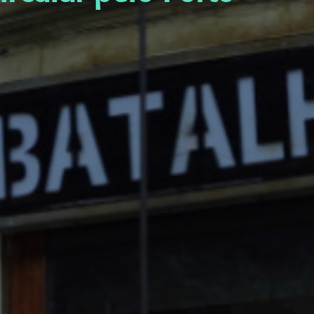
meça aqui
suas linhas favoritas.