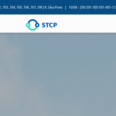
, 705, 706, 707, 5M | R. Silva Porto
|
10/08 - 200-201-305-501-801-12M-13M | R.