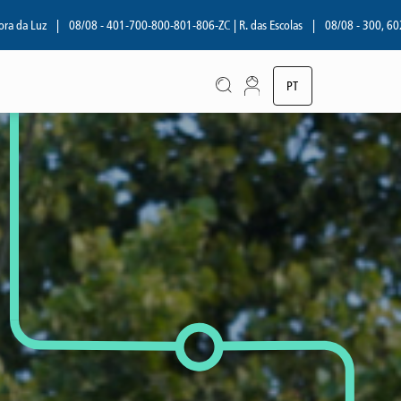
|
08/08 - 401-700-800-801-806-ZC | R. das Escolas
|
08/08 - 300, 602 | R. Aní
PT
EN