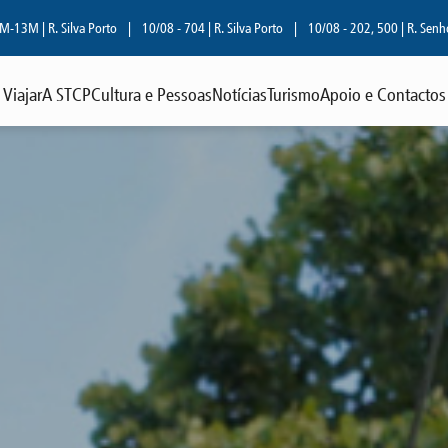
 Silva Porto
|
10/08 - 704 | R. Silva Porto
|
10/08 - 202, 500 | R. Senhora da Luz
Viajar
A STCP
Cultura e Pessoas
Notícias
Turismo
Apoio e Contactos