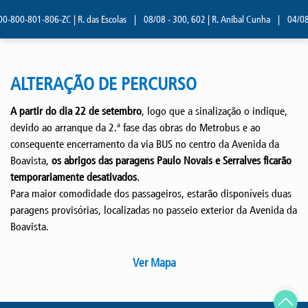
0-800-801-806-ZC | R. das Escolas
|
08/08 - 300, 602 | R. Aníbal Cunha
|
04/08 -
ALTERAÇÃO DE PERCURSO
A partir do dia 22 de setembro
, logo que a sinalização o indique,
devido ao arranque da 2.ª fase das obras do Metrobus e ao
consequente encerramento da via BUS no centro da Avenida da
Boavista,
os abrigos das paragens Paulo Novais e Serralves ficarão
temporariamente desativados
.
Para maior comodidade dos passageiros, estarão disponíveis duas
paragens provisórias, localizadas no passeio exterior da Avenida da
Boavista.
Ver Mapa