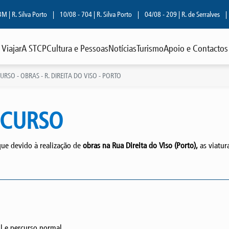
 Silva Porto
|
10/08 - 704 | R. Silva Porto
|
04/08 - 209 | R. de Serralves
|
29
Viajar
A STCP
Cultura e Pessoas
Notícias
Turismo
Apoio e Contactos
RSO - OBRAS - R. DIREITA DO VISO - PORTO
RCURSO
que devido à realização de
obras na Rua Direita do Viso (Porto),
as viatur
l e percurso normal.