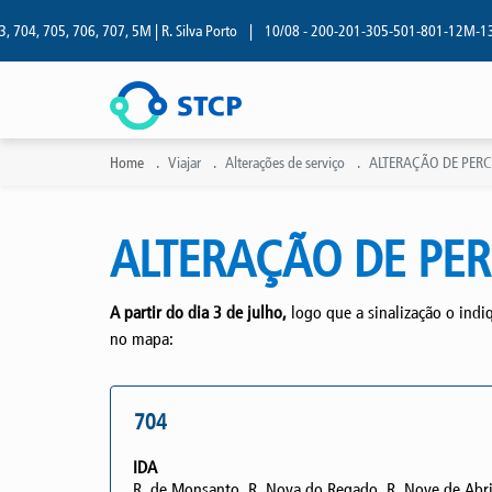
4, 705, 706, 707, 5M | R. Silva Porto
|
10/08 - 200-201-305-501-801-12M-13M | R.
Home
Viajar
Alterações de serviço
ALTERAÇÃO DE PERCU
ALTERAÇÃO DE PE
A partir do dia 3 de julho,
logo que a sinalização o indi
no mapa:
704
IDA
R. de Monsanto, R. Nova do Regado, R. Nove de Abri