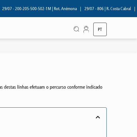
/07 - 200-205-500-502-1M | Rot. Anémona
|
29/07 - 806 | R. Costa Cabral
|
29/
PT
EN
as destas linhas efetuam o percurso conforme indicado