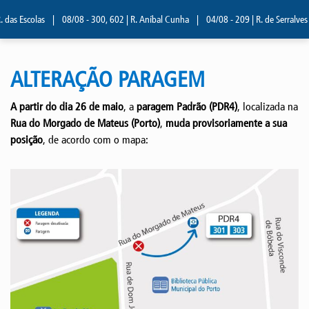
das Escolas
|
08/08 - 300, 602 | R. Aníbal Cunha
|
04/08 - 209 | R. de Serralves
ALTERAÇÃO PARAGEM
A partir do dia 26 de maio
, a
paragem Padrão (PDR4)
, localizada na
Rua do Morgado de Mateus (Porto)
,
muda provisoriamente a sua
posição
, de acordo com o mapa: