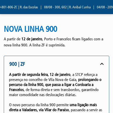
01-806-ZC | R. das Escolas
|
08/08 - 300, 602 | R. Aníbal Cunha
|
04/08 - 209 | 
NOVA LINHA 900
A partir de
12 de janeiro
, Porto e Francelos ficam ligados com a
nova linha 900. A linha ZF é suprimida.
900 | ZF
A partir de segunda feira, 12 de janeiro
, a STCP reforça a
presença no concelho de Vila Nova de Gaia,
prolongando o
percurso da linha 900, que passa a ligar a Cordoaria a
Francelos
, de forma direta e sem transbordos, garantindo
maior comodidade nas deslocações diárias.
O novo percurso da linha 900 permite
uma ligação mais
direta a Valadares, via Vilar do Paraíso
, passando a servir as