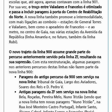
escolas que, até agora, apenas contavam com a linha 901.
Por sua vez,
o troço entre Valadares e Francelos é otimizado
e passa a incluir paragens à porta do Centro de Reabilitação
do Norte
. A nova linha também promove a intermodalidade,
com mais ligações ao comboio – estações de General Torres
e Valadares, bem como o apeadeiro de Francelos – e ao
metro, no centro de Gaia, nas várias estações da Avenida da
República (linha Amarela e, no futuro, também da linha
Rubi).
O novo trajeto da linha 900 assume grande parte do
percurso anteriormente servido pela linha ZF, resultando na
sua supressão.
Com esta reestruturação, algumas paragens
nos anteriores percursos destas linhas não fazem parte da
nova linha 900:
Paragens do antigo percurso da 900 sem serviço na
nova linha:
Tribunal de Gaia, Largo dos Aviadores,
Soares dos Reis e D. Pedro V.
Antigas paragens da ZF sem serviço na nova linha:
Bela, Roçadas, Pereira Melo, Nuno Tristão (sendo que
a nova linha tem novas paragens “Nuno Tristão”, na
Rua José Monteiro Castro Portugal), Infante Santo,
Álvares Cabral, Infante Sagres e Francelos (Praia).