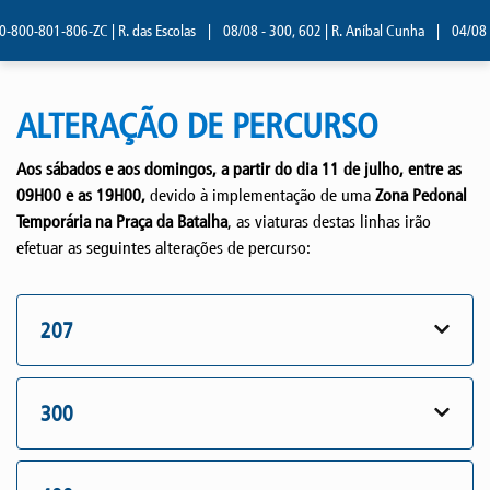
800-801-806-ZC | R. das Escolas
|
08/08 - 300, 602 | R. Aníbal Cunha
|
04/08 - 
ALTERAÇÃO DE PERCURSO
Aos sábados e aos domingos, a partir do dia 11 de julho, entre as
09H00 e as 19H00,
devido à implementação de uma
Zona Pedonal
Temporária na Praça da Batalha
, as viaturas destas linhas irão
efetuar as seguintes alterações de percurso:
207
300