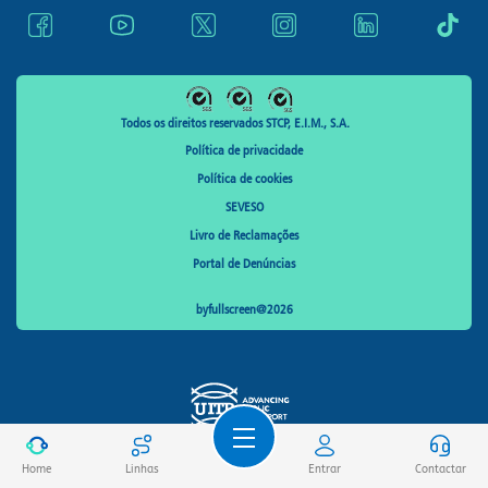
Todos os direitos reservados STCP, E.I.M., S.A.
Política de privacidade
Política de cookies
SEVESO
Livro de Reclamações
Portal de Denúncias
byfullscreen@2026
Home
Linhas
Entrar
Contactar