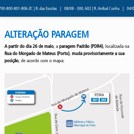
00-800-801-806-ZC | R. das Escolas
|
08/08 - 300, 602 | R. Aníbal Cunha
|
04/08 
ALTERAÇÃO PARAGEM
A partir do dia 26 de maio
, a
paragem Padrão (PDR4)
, localizada na
Rua do Morgado de Mateus (Porto)
,
muda provisoriamente a sua
posição
, de acordo com o mapa: