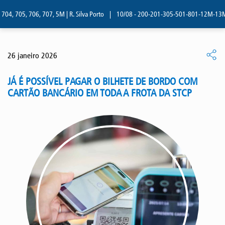
4, 705, 706, 707, 5M | R. Silva Porto
|
10/08 - 200-201-305-501-801-12M-13M | R.
26 janeiro 2026
JÁ É POSSÍVEL PAGAR O BILHETE DE BORDO COM
CARTÃO BANCÁRIO EM TODA A FROTA DA STCP