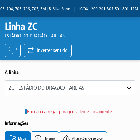
, 704, 705, 706, 707, 5M | R. Silva Porto
|
10/08 - 200-201-305-501-801-12M-13M 
Linha ZC
ESTÁDIO DO DRAGÃO - AREIAS
Inverter sentido
A linha
Selecione a linha
Erro ao carregar paragens. Tente novamente.
Informações
Mapa
Horário
Alterações de serviço