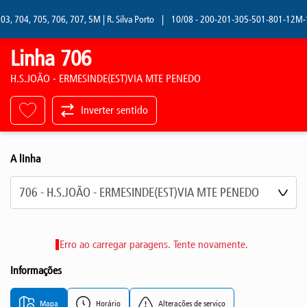
, 704, 705, 706, 707, 5M | R. Silva Porto
|
10/08 - 200-201-305-501-801-12M-13M 
Linha 706
H.S.JOÃO - ERMESINDE(EST)VIA MTE PENEDO
Inverter sentido
A linha
Selecione a linha
Erro ao carregar paragens. Tente novamente.
Informações
Mapa
Horário
Alterações de serviço