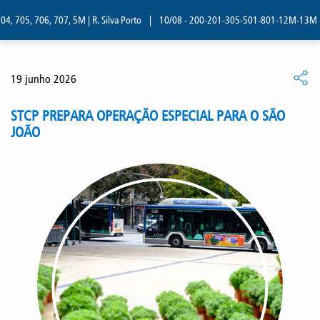
 705, 706, 707, 5M | R. Silva Porto
|
10/08 - 200-201-305-501-801-12M-13M | R. 
19 junho 2026
STCP PREPARA OPERAÇÃO ESPECIAL PARA O SÃO
JOÃO