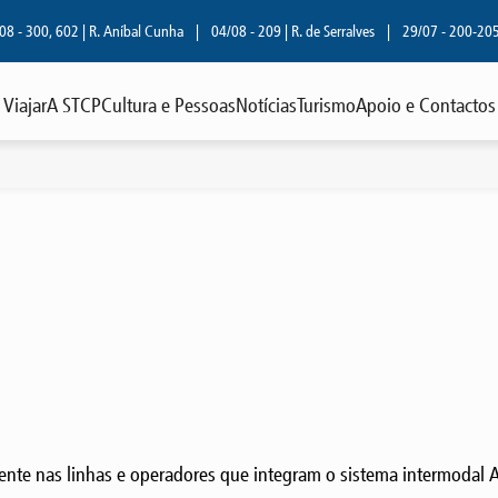
- 300, 602 | R. Aníbal Cunha
|
04/08 - 209 | R. de Serralves
|
29/07 - 200-205-5
Viajar
A STCP
Cultura e Pessoas
Notícias
Turismo
Apoio e Contactos
iente nas linhas e operadores que integram o sistema intermodal 