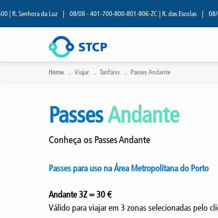
| R. Senhora da Luz
|
08/08 - 401-700-800-801-806-ZC | R. das Escolas
|
08/08 
Home
Viajar
Tarifário
Passes Andante
Passes
Andante
Conheça os Passes Andante
Passes para uso na Área Metropolitana do Porto
Andante 3Z = 30 €
Válido para viajar em 3 zonas selecionadas pelo cl