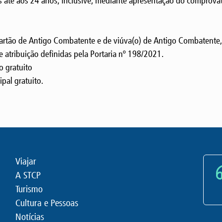
s até aos 24 anos, inclusive, mediante apresentação do comprovat
cartão de Antigo Combatente e de viúva(o) de Antigo Combatente,
 atribuição definidas pela Portaria nº 198/2021.
 gratuito
al gratuito.
Viajar
A STCP
Turismo
Cultura e Pessoas
Notícias