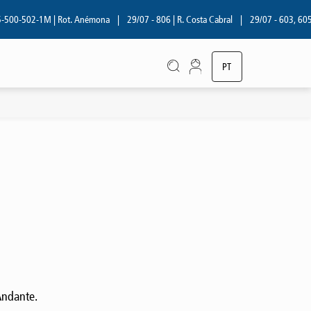
00-502-1M | Rot. Anémona
|
29/07 - 806 | R. Costa Cabral
|
29/07 - 603, 605, 7
PT
EN
Andante.