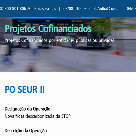
-800-801-806-ZC | R. das Escolas
|
08/08 - 300, 602 | R. Aníbal Cunha
|
04/08 -
Projetos Cofinanciados
Projetos Cofinanciados por entidades públicas ou privadas
PO SEUR II
Designação da Operação
Nova frota descarbonizada da STCP
Descrição da Operação