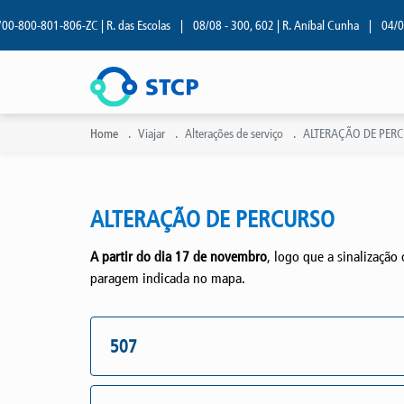
0-800-801-806-ZC | R. das Escolas
|
08/08 - 300, 602 | R. Aníbal Cunha
|
04/08 -
Home
Viajar
Alterações de serviço
ALTERAÇÃO DE PERC
ALTERAÇÃO DE PERCURSO
A partir do dia 17 de novembro
, logo que a sinalização
paragem indicada no mapa.
507