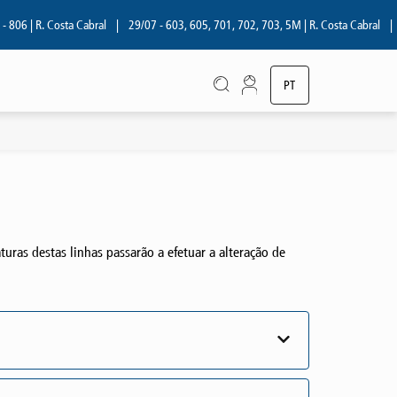
806 | R. Costa Cabral
|
29/07 - 603, 605, 701, 702, 703, 5M | R. Costa Cabral
|
PT
EN
aturas destas linhas passarão a efetuar a alteração de