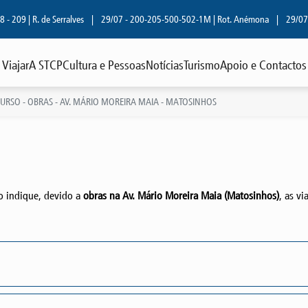
 209 | R. de Serralves
|
29/07 - 200-205-500-502-1M | Rot. Anémona
|
29/07 - 
Viajar
A STCP
Cultura e Pessoas
Notícias
Turismo
Apoio e Contactos
URSO - OBRAS - AV. MÁRIO MOREIRA MAIA - MATOSINHOS
 o indique, devido a
obras na Av. Mário Moreira Maia (Matosinhos)
, as vi