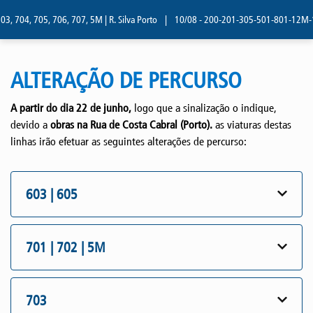
3, 704, 705, 706, 707, 5M | R. Silva Porto
|
10/08 - 200-201-305-501-801-12M-13M
ALTERAÇÃO DE PERCURSO
A partir do dia 22 de junho,
logo que a sinalização o indique,
devido a
obras na Rua de Costa Cabral (Porto).
as viaturas destas
linhas irão efetuar as seguintes alterações de percurso:
603 | 605
701 | 702 | 5M
703