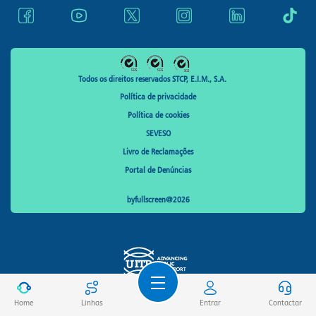
Todos os direitos reservados STCP, E.I.M., S.A.
Política de privacidade
Política de cookies
SEVESO
Livro de Reclamações
Portal de Denúncias
byfullscreen@2026
Home
Linhas
Entrar
Contactar