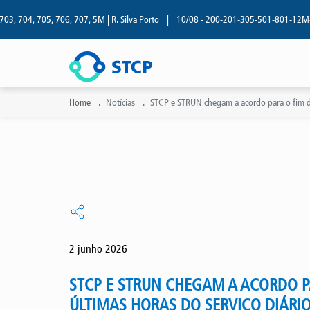
, 704, 705, 706, 707, 5M | R. Silva Porto
|
10/08 - 200-201-305-501-801-12M-13M 
Home
Notícias
STCP e STRUN chegam a acordo para o fim da
2 junho 2026
STCP E STRUN CHEGAM A ACORDO P
ÚLTIMAS HORAS DO SERVIÇO DIÁRI