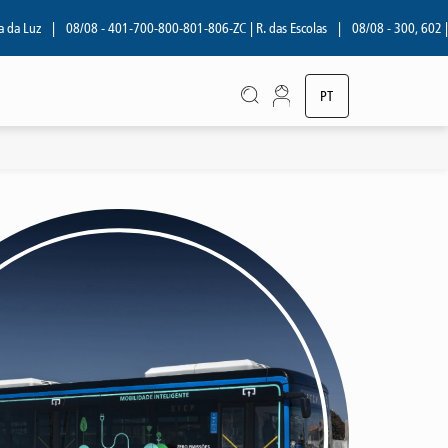
a Luz
|
08/08 - 401-700-800-801-806-ZC | R. das Escolas
|
08/08 - 300, 602 | R
PT
EN