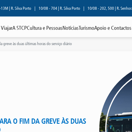
| R. Silva Porto
|
10/08 - 704 | R. Silva Porto
|
10/08 - 202, 500 | R. Senhora d
Viajar
A STCP
Cultura e Pessoas
Notícias
Turismo
Apoio e Contactos
 greve às duas últimas horas do serviço diário
ARA O FIM DA GREVE ÀS DUAS
O