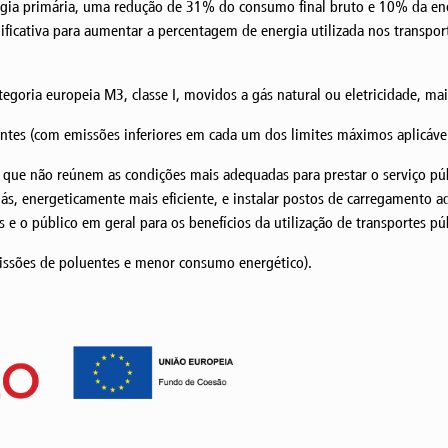
a primária, uma redução de 31% do consumo final bruto e 10% da energ
ificativa para aumentar a percentagem de energia utilizada nos transpor
:
tegoria europeia M3, classe I, movidos a gás natural ou eletricidade, ma
tes (com emissões inferiores em cada um dos limites máximos aplicávei
a, que não reúnem as condições mais adequadas para prestar o serviço pú
, energeticamente mais eficiente, e instalar postos de carregamento ad
es e o público em geral para os benefícios da utilização de transportes 
missões de poluentes e menor consumo energético).