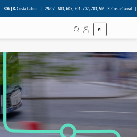
| R. Costa Cabral
|
29/07 - 603, 605, 701, 702, 703, 5M | R. Costa Cabral
|
28/07
PT
EN