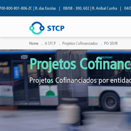
-801-806-ZC | R. das Escolas
|
08/08 - 300, 602 | R. Aníbal Cunha
|
04/08 - 209
Home
A STCP
Projetos Cofinanciados
PO SEUR
Projetos Cofinanc
Projetos Cofinanciados por entida