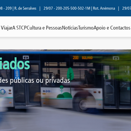
 | R. de Serralves
|
29/07 - 200-205-500-502-1M | Rot. Anémona
|
29/07 - 806 
Viajar
A STCP
Cultura e Pessoas
Notícias
Turismo
Apoio e Contactos
iados
des públicas ou privadas