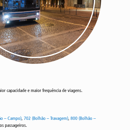
ior capacidade e maior frequência de viagens.
ão – Campo)
,
702 (Bolhão – Travagem)
,
800 (Bolhão –
os passageiros.