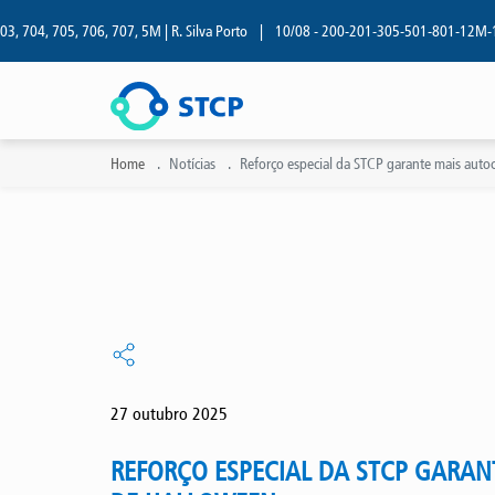
704, 705, 706, 707, 5M | R. Silva Porto
|
10/08 - 200-201-305-501-801-12M-13M | 
Home
Notícias
Reforço especial da STCP garante mais auto
27 outubro 2025
REFORÇO ESPECIAL DA STCP GARAN