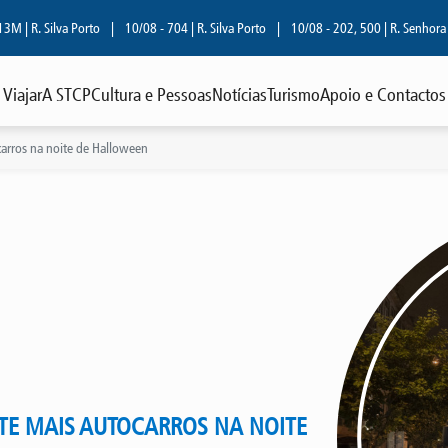
R. Silva Porto
|
10/08 - 704 | R. Silva Porto
|
10/08 - 202, 500 | R. Senhora da 
Viajar
A STCP
Cultura e Pessoas
Notícias
Turismo
Apoio e Contactos
carros na noite de Halloween
TE MAIS AUTOCARROS NA NOITE