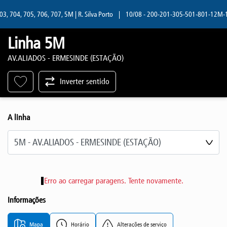
, 704, 705, 706, 707, 5M | R. Silva Porto
|
10/08 - 200-201-305-501-801-12M-13M 
Linha 5M
AV.ALIADOS - ERMESINDE (ESTAÇÃO)
Inverter sentido
A linha
Selecione a linha
Erro ao carregar paragens. Tente novamente.
Informações
Mapa
Horário
Alterações de serviço