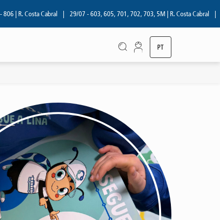
. Costa Cabral
|
29/07 - 603, 605, 701, 702, 703, 5M | R. Costa Cabral
|
28/07 - 
PT
EN