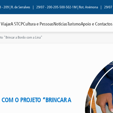
. de Serralves
|
29/07 - 200-205-500-502-1M | Rot. Anémona
|
29/07 - 806 | R
Viajar
A STCP
Cultura e Pessoas
Notícias
Turismo
Apoio e Contactos
eto “Brincar a Bordo com a Lina”
S COM O PROJETO “BRINCAR A