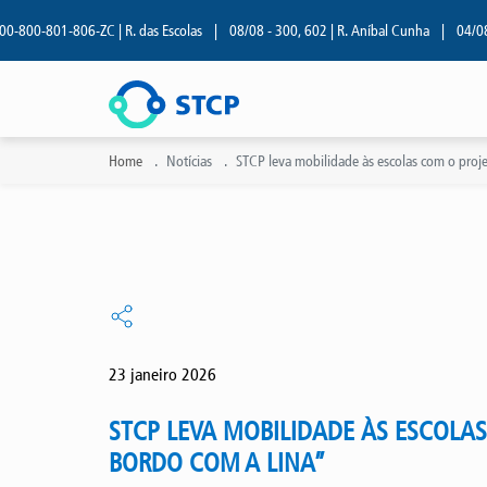
1-806-ZC | R. das Escolas
|
08/08 - 300, 602 | R. Aníbal Cunha
|
04/08 - 209 | R
Home
Notícias
STCP leva mobilidade às escolas com o proj
23 janeiro 2026
STCP LEVA MOBILIDADE ÀS ESCOLA
BORDO COM A LINA”