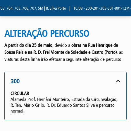
3, 704, 705, 706, 707, 5M | R. Silva Porto
|
10/08 - 200-201-305-501-801-12M-13M
ALTERAÇÃO PERCURSO
A partir do dia 25 de maio
, devido a
obras na Rua Henrique de
Sousa Reis e na R. D. Frei Vicente de Soledade e Castro (Porto)
, as
viaturas desta linha irão efetuar a seguinte alteração de percurso:
300
CIRCULAR
Alameda Prof. Hernâni Monteiro, Estrada da Circunvalação,
R. Ten. Mário Grilo, R. Dr. Eduardo Santos Silva e percurso
normal.