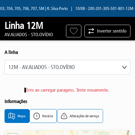
, 704, 705, 706, 707, 5M | R. Silva Porto
|
10/08 - 200-201-305-501-801-12M-13M 
Linha 12M
Inverter sentido
AV.ALIADOS - STO.OVÍDIO
A linha
Selecione a linha
Erro ao carregar paragens. Tente novamente.
Informações
Mapa
Horário
Alterações de serviço