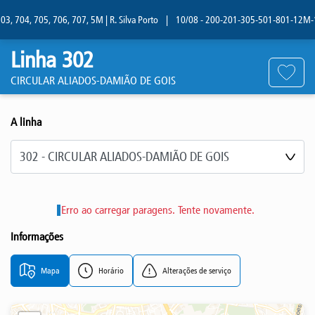
, 704, 705, 706, 707, 5M | R. Silva Porto
|
10/08 - 200-201-305-501-801-12M-13M 
Linha 302
CIRCULAR ALIADOS-DAMIÃO DE GOIS
A linha
Selecione a linha
Erro ao carregar paragens. Tente novamente.
Informações
Mapa
Horário
Alterações de serviço