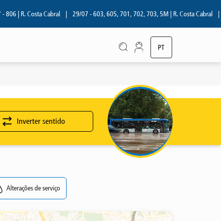
06 | R. Costa Cabral
|
29/07 - 603, 605, 701, 702, 703, 5M | R. Costa Cabral
|
2
PT
EN
Inverter sentido
Alterações de serviço