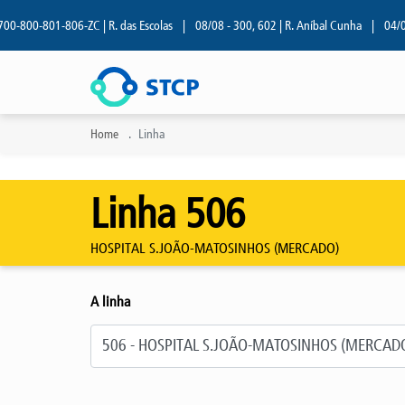
-800-801-806-ZC | R. das Escolas
|
08/08 - 300, 602 | R. Aníbal Cunha
|
04/08 - 
Home
Linha
Linha 506
HOSPITAL S.JOÃO-MATOSINHOS (MERCADO)
A linha
Selecione a linha