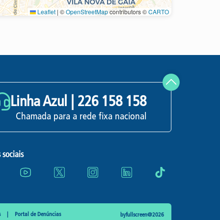
Leaflet
|
©
OpenStreetMap
contributors ©
CARTO
Atualizar
Linha Azul |
226 158 158
Chamada para a rede fixa nacional
 sociais
s
Portal de Denúncias
byfullscreen@2026