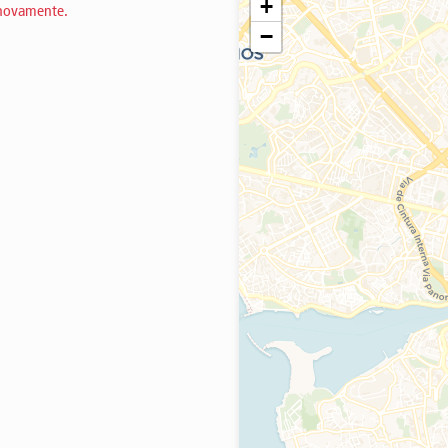
+
 novamente.
−