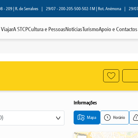
209 | R. de Serralves
|
29/07 - 200-205-500-502-1M | Rot. Anémona
|
29/07 - 8
Viajar
A STCP
Cultura e Pessoas
Notícias
Turismo
Apoio e Contactos
Informações
Mapa
Horário