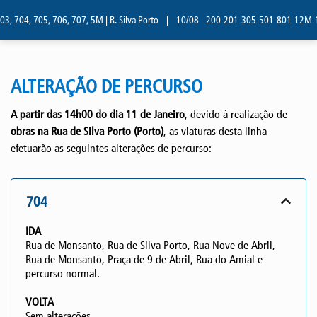
3, 704, 705, 706, 707, 5M | R. Silva Porto
|
10/08 - 200-201-305-501-801-12M-13M
ALTERAÇÃO DE PERCURSO
A partir das
14h00 do dia 11 de Janeiro
, devido à realização de
obras na Rua de Silva Porto (Porto)
, as viaturas desta linha
efetuarão as seguintes alterações de percurso:
704
IDA
Rua de Monsanto, Rua de Silva Porto, Rua Nove de Abril,
Rua de Monsanto, Praça de 9 de Abril, Rua do Amial e
percurso normal.
VOLTA
Sem alterações.