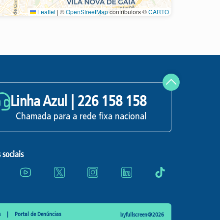
Leaflet
|
©
OpenStreetMap
contributors ©
CARTO
Atualizar
Linha Azul |
226 158 158
Chamada para a rede fixa nacional
 sociais
s
Portal de Denúncias
byfullscreen@2026