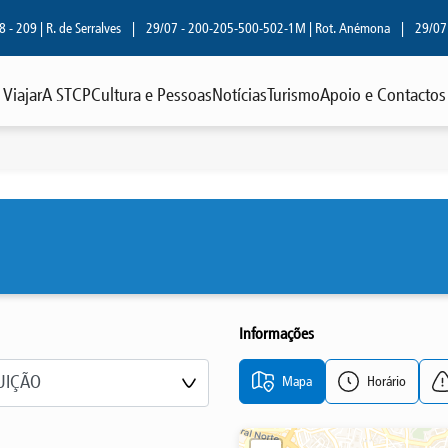
209 | R. de Serralves
|
29/07 - 200-205-500-502-1M | Rot. Anémona
|
29/07 - 8
Viajar
A STCP
Cultura e Pessoas
Notícias
Turismo
Apoio e Contactos
Informações
Mapa
Horário