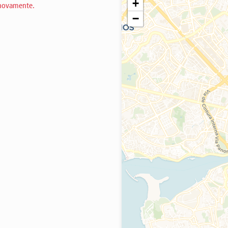
+
 novamente.
−