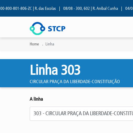
800-801-806-ZC | R. das Escolas
|
08/08 - 300, 602 | R. Aníbal Cunha
|
04/08 - 
Home
Linha
Linha 303
CIRCULAR PRAÇA DA LIBERDADE-CONSTITUIÇÃO
A linha
Selecione a linha