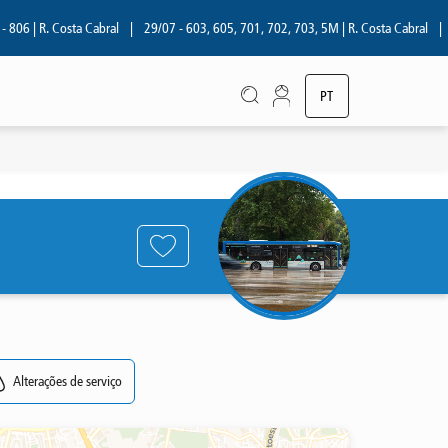
06 | R. Costa Cabral
|
29/07 - 603, 605, 701, 702, 703, 5M | R. Costa Cabral
|
28
PT
EN
Alterações de serviço