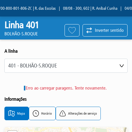
-800-801-806-ZC | R. das Escolas
|
08/08 - 300, 602 | R. Aníbal Cunha
|
04/08 -
Linha 401
Inverter sentido
BOLHÃO-S.ROQUE
A linha
Selecione a linha
Erro ao carregar paragens. Tente novamente.
Informações
Mapa
Horário
Alterações de serviço