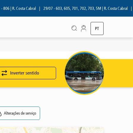
06 | R. Costa Cabral
|
29/07 - 603, 605, 701, 702, 703, 5M | R. Costa Cabral
|
28
PT
EN
Inverter sentido
Alterações de serviço