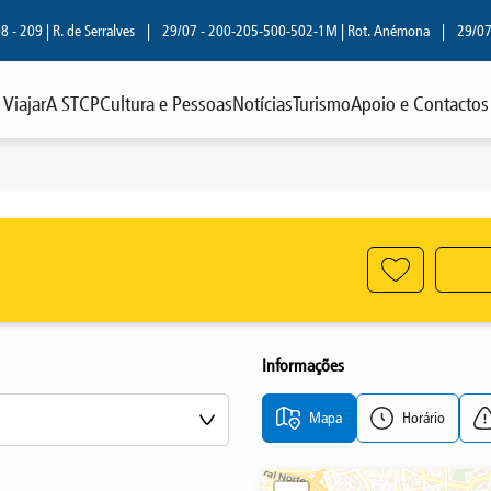
209 | R. de Serralves
|
29/07 - 200-205-500-502-1M | Rot. Anémona
|
29/07 - 8
Viajar
A STCP
Cultura e Pessoas
Notícias
Turismo
Apoio e Contactos
Informações
Mapa
Horário