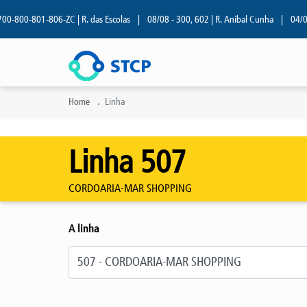
800-801-806-ZC | R. das Escolas
|
08/08 - 300, 602 | R. Aníbal Cunha
|
04/08 - 
Home
Linha
Linha 507
CORDOARIA-MAR SHOPPING
A linha
Selecione a linha