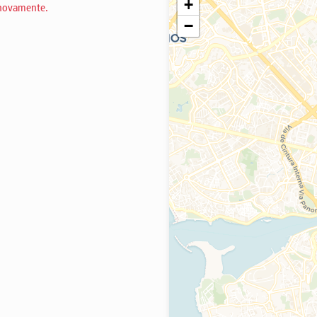
+
 novamente.
−