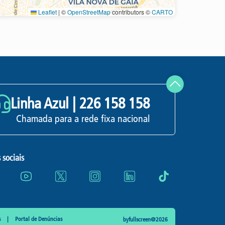
Leaflet
|
©
OpenStreetMap
contributors ©
CARTO
Atualizar
Linha Azul |
226 158 158
Chamada para a rede fixa nacional
 sociais
s
Portal de Denúncias
byfullscreen@2026