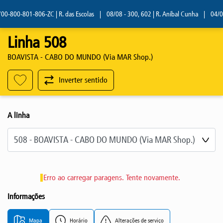
-800-801-806-ZC | R. das Escolas
|
08/08 - 300, 602 | R. Aníbal Cunha
|
04/08 -
Linha 508
BOAVISTA - CABO DO MUNDO (Via MAR Shop.)
Inverter sentido
A linha
Selecione a linha
Erro ao carregar paragens. Tente novamente.
Informações
Mapa
Horário
Alterações de serviço