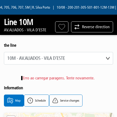
 705, 706, 707, 5M | R. Silva Porto
|
10/08 - 200-201-305-501-801-12M-13M | R. S
Line 10M
Reverse direction
AV.ALIADOS - VILA D'ESTE
the line
Select line
Erro ao carregar paragens. Tente novamente.
Information
Map
Schedule
Service changes