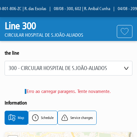
01-806-ZC | R. das Escolas
|
08/08 - 300, 602 | R. Aníbal Cunha
|
04/08 - 209 | 
Line 300
CIRCULAR HOSPITAL DE S.JOÃO-ALIADOS
the line
Select line
Erro ao carregar paragens. Tente novamente.
Information
Map
Schedule
Service changes