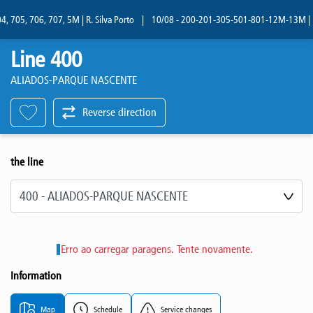
 705, 706, 707, 5M | R. Silva Porto
|
10/08 - 200-201-305-501-801-12M-13M | R. S
Line 400
ALIADOS-PARQUE NASCENTE
Reverse direction
the line
Select line
Erro ao carregar paragens. Tente novamente.
Information
Map
Schedule
Service changes