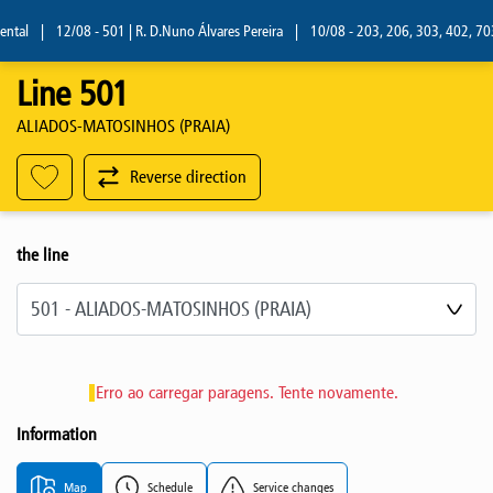
tal
|
12/08 - 501 | R. D.Nuno Álvares Pereira
|
10/08 - 203, 206, 303, 402, 703, 
Line 501
ALIADOS-MATOSINHOS (PRAIA)
Reverse direction
the line
Select line
Erro ao carregar paragens. Tente novamente.
Information
Map
Schedule
Service changes