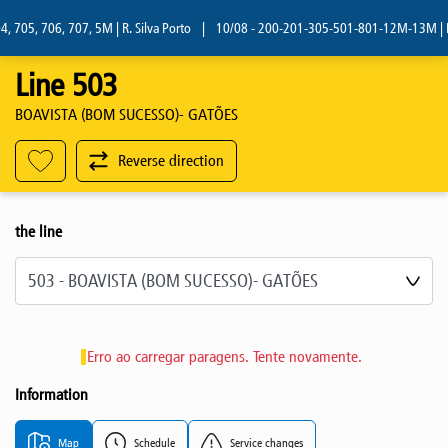
 705, 706, 707, 5M | R. Silva Porto
|
10/08 - 200-201-305-501-801-12M-13M | R. S
Line 503
BOAVISTA (BOM SUCESSO)- GATÕES
Reverse direction
the line
Select line
Erro ao carregar paragens. Tente novamente.
Information
Map
Schedule
Service changes